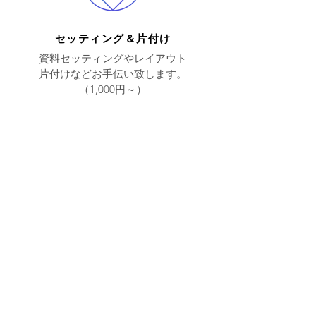
​セッティング＆片付け
資料セッティングやレイアウト
​片付けなどお手伝い致します。
​（1,000円～）
​
上記以外のサービスはお問
合せ下さいませ
現金のお取り扱いや勧誘活動のお手伝い
などはお受けいたしかねます。
サービス 対応時間 ： 平日 10：00 ～
18：00
Omakaseサー
ビスお問合せ