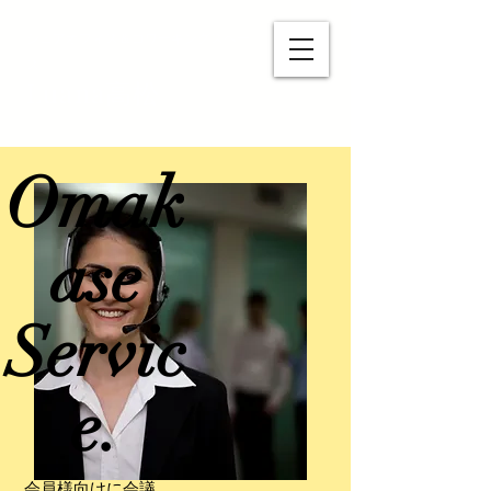
シェアオフィス＆コワーキングスペー
ス
Luana高松
Omak
ase
Servic
e.
会員様向けに会議