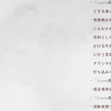
・「Lua
とする個人
・危険物を
にもかかわ
目的とした
かける行為
に行う営業
チラシその
打ち込みそ
・「Luan
・指定場所
・「Lua
・泥酔状態