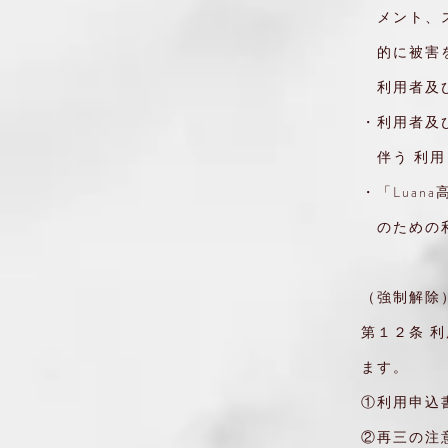
メント、ス
的に被害を
利用者及び
・利用者及
伴う 利用
・「Lua
のための
（強制解除
第１２条 
ます。
①利用申込
②再三の注