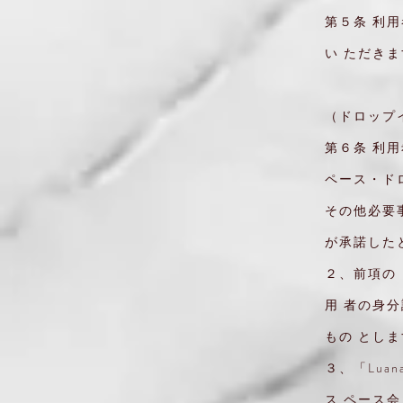
第５条 利
い ただき
（ドロップ
第６条 利
ペース・ド
その他必要
が承諾した
２、前項の
用 者の身
もの とし
３、「Lu
ス ペース