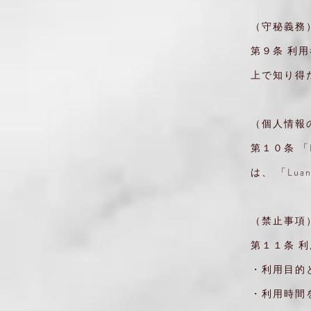
（守秘義務
第９条 利
上で知り得
（個人情報
第１０条 
は、 「Lu
（禁止事項
第１１条 
・利用目的
・利用時間