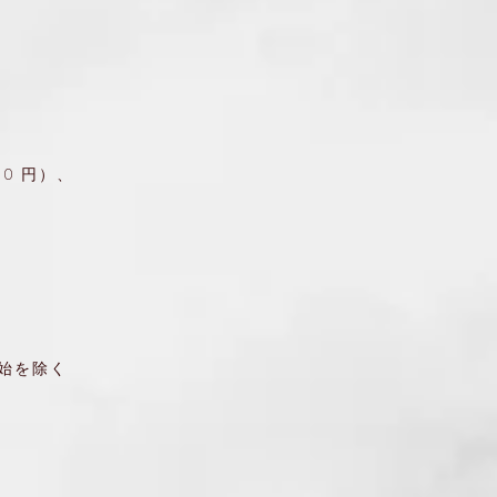
00 円）、
始を除く