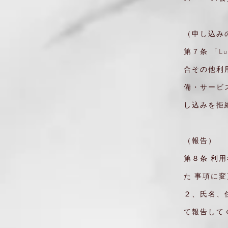
（申し込み
第７条 「
合その他利
備・サービ
し込みを拒
（報告）
第８条 利
た 事項に
２、氏名、
て報告して