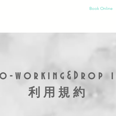
Home
Plan
Spaces
Price
Book Online
Co-working&Drop i
​利用規約