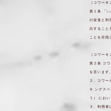
（コワーキ
第１条 「
の促進と利
出すること
ことを目指
（コワーキ
第２条 コワ
を言います
２、コワー
キ ングス
う） におい
３、利用者