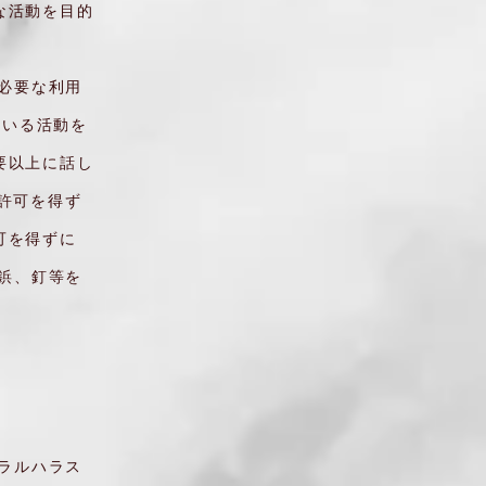
な活動を目的
必要な利用
ている活動を
要以上に話し
の許可を得ず
可を得ずに
鋲、釘等を
ラルハラス