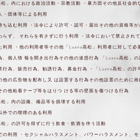
na高松」内における政治活動・宗教活動 ・暴力団その他反社会的
・団体等による利用
持ち込む利用 ・法令により許可・認可・届出その他の資格等が
らず、 それらを有さずに行う利用 ・法令において禁止され
利用 ・他の利用者等その他「Luana高松」利用者に対して必
、個人情 報を聞き出行為その他の迷惑行為 「Luana高松」
行為、販売行為、勧誘行為、募金行為 ・「Luana高松」の許
他の広告物を配布し又 は設置する行為その他設置のために画
の他粘着テープ等をはりつ ける等の壁面を傷つける行為
a高松」内の設備、備品等を損壊する利用
以外での喫煙のある利用
na高松」の許可を得ずに行う飲食・飲酒を伴う活動
での利用 ・セクシャルハラスメント、パワーハラスメント、モ